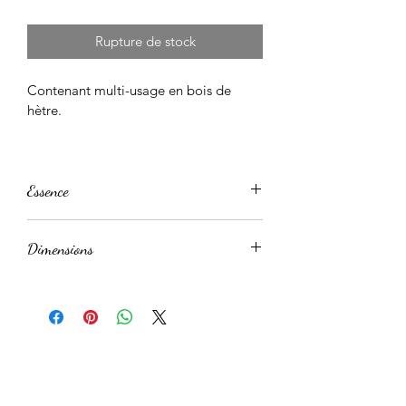
Rupture de stock
Contenant multi-usage en bois de 
hètre.
Essence
Hêtre massif.
Dimensions
Hauteur : 8 cm
Diamètre extérieur : 18 cm
Chaque pièce étant unique, les 
dimensions peuvent varier en fonction 
du travail du bois.